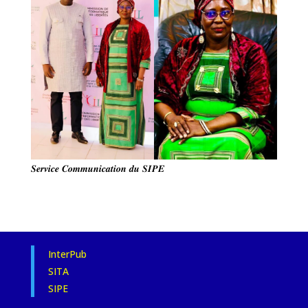
𝑺𝒆𝒓𝒗𝒊𝒄𝒆 𝑪𝒐𝒎𝒎𝒖𝒏𝒊𝒄𝒂𝒕𝒊𝒐𝒏 𝒅𝒖 𝑺𝑰𝑷𝑬
InterPub
SITA
SIPE