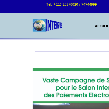
Tél.: +226 25370020 / 74744999
ACCUEI