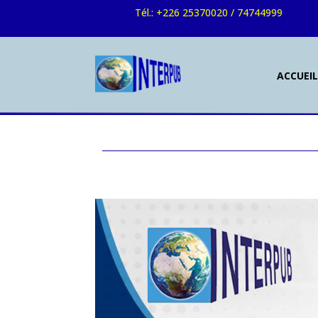
Tél.: +226 25370020 / 74744999
ACCUEI