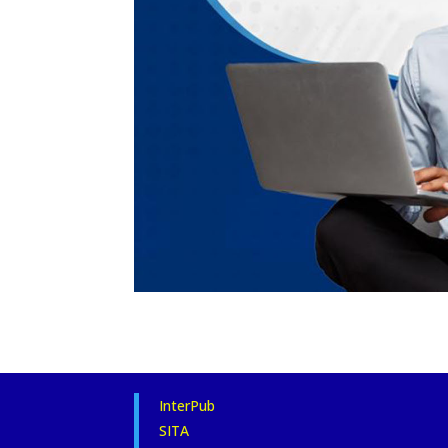
InterPub
SITA