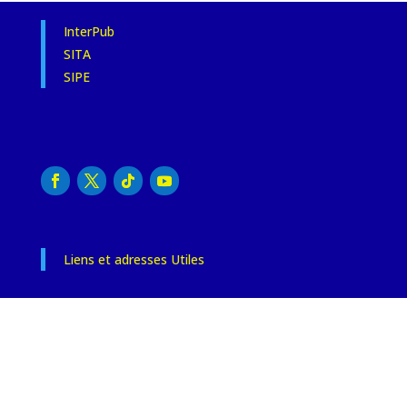
InterPub
SITA
SIPE
Liens et adresses Utiles