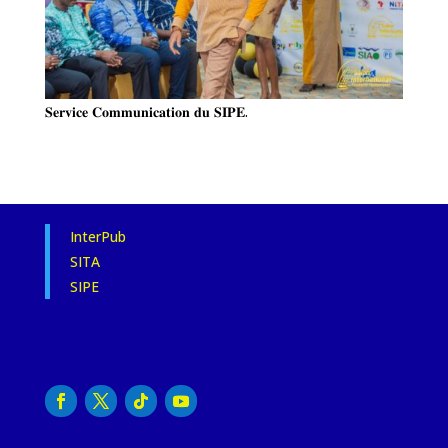
𝐒𝐞𝐫𝐯𝐢𝐜𝐞 𝐂𝐨𝐦𝐦𝐮𝐧𝐢𝐜𝐚𝐭𝐢𝐨𝐧 𝐝𝐮 𝐒𝐈𝐏𝐄.
InterPub
SITA
SIPE