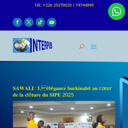
Tél.: +226 25370020 / 74744999
𝐒𝐀𝐖𝐀𝐋𝐈 : 𝐋é𝐥é𝐠𝐚𝐧𝐜𝐞 𝐛𝐮𝐫𝐤𝐢𝐧𝐚𝐛è 𝐚𝐮 cœur
𝐝𝐞 𝐥𝐚 𝐜𝐥ô𝐭𝐮𝐫𝐞 𝐝𝐮 𝐒𝐈𝐏𝐄 2025