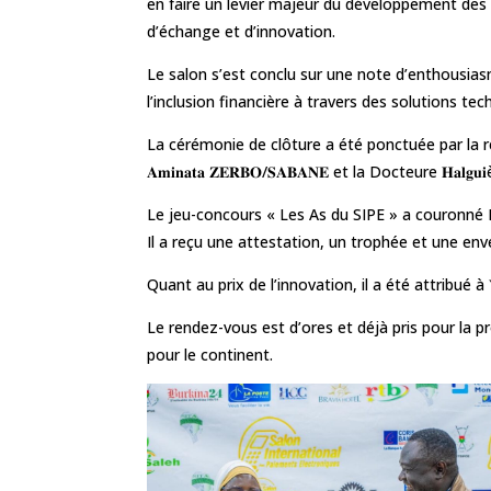
en faire un levier majeur du développement des 
d’échange et d’innovation.
Le salon s’est conclu sur une note d’enthousias
l’inclusion financière à travers des solutions te
La cérémonie de clôture a été ponctuée par la remis
𝐀𝐦𝐢𝐧𝐚𝐭𝐚 𝐙𝐄𝐑𝐁𝐎/𝐒𝐀𝐁𝐀𝐍𝐄 et la Docteure 𝐇𝐚𝐥𝐠𝐮𝐢è
Le jeu-concours « Les As du SIPE » a couronné Monsi
Il a reçu une attestation, un trophée et une env
Quant au prix de l’innovation, il a été attribué à 
Le rendez-vous est d’ores et déjà pris pour la p
pour le continent.