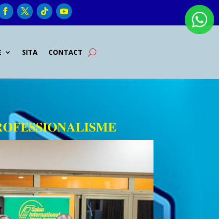
E
SITA
CONTACT
𝐎𝐅𝐄𝐒𝐒𝐈𝐎𝐍𝐀𝐋𝐈𝐒𝐌𝐄