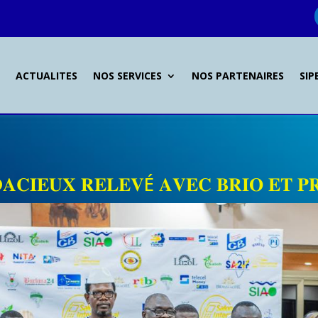
L
ACTUALITES
NOS SERVICES
NOS PARTENAIRES
SIP
𝐀𝐂𝐈𝐄𝐔𝐗 𝐑𝐄𝐋𝐄𝐕É 𝐀𝐕𝐄𝐂 𝐁𝐑𝐈𝐎 𝐄𝐓 𝐏𝐑