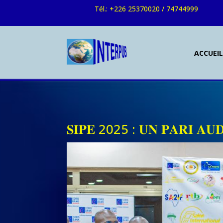
Tél.: +226 25370020 / 74744999
ACCUEI
𝐒𝐈𝐏𝐄 2025 : 𝐔𝐍 𝐏𝐀𝐑𝐈 𝐀𝐔𝐃