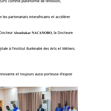
du SIPE comme plateforme de réflexion,
les partenariats interafricains et accélérer
 𝐀𝐛𝐨𝐮𝐛𝐚𝐤𝐚𝐫 𝐍𝐀𝐂𝐀𝐍𝐎𝐁𝐎, la Docteure
igitale à l’Institut Burkinabè des Arts et Métiers.
innovante et toujours aussi porteuse d’espoir