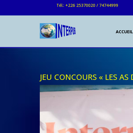
Tél.: +226 25370020 / 74744999
ACCUEI
JEU CONCOURS « LES AS DU SIPE »