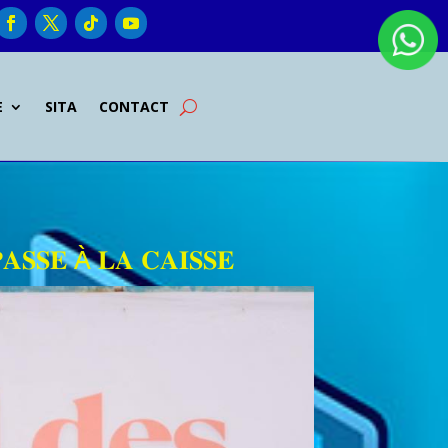
E
SITA
CONTACT
𝐒𝐄 À 𝐋𝐀 𝐂𝐀𝐈𝐒𝐒𝐄