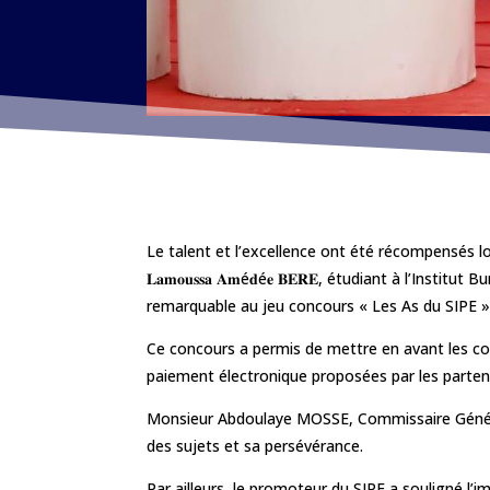
Le talent et l’excellence ont été récompensés l
𝐋𝐚𝐦𝐨𝐮𝐬𝐬𝐚 𝐀𝐦é𝐝é𝐞 𝐁𝐄𝐑𝐄, étudiant à l’I
remarquable au jeu concours « Les As du SIPE »
Ce concours a permis de mettre en avant les c
paiement électronique proposées par les parten
Monsieur Abdoulaye MOSSE, Commissaire Général d
des sujets et sa persévérance.
Par ailleurs, le promoteur du SIPE a souligné l’i