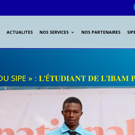
L
ACTUALITES
NOS SERVICES
NOS PARTENAIRES
SIP
 : 𝐋’É𝐓𝐔𝐃𝐈𝐀𝐍𝐓 𝐃𝐄 𝐋’𝐈𝐁𝐀𝐌 𝐏𝐀𝐒