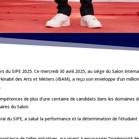
ors du SIPE 2025. Ce mercredi 30 avril 2025, au siège du Salon Inter
nstitut Burkinabè des Arts et Métiers (IBAM), a reçu son enveloppe d’un mi
.
ompétences de plus d’une centaine de candidats dans les domaines d
aires du Salon.
u SIPE, a salué la performance et la détermination de l’étudiant de
mportance de telles initiatives, qui visent à encourager l’ingéniosité d