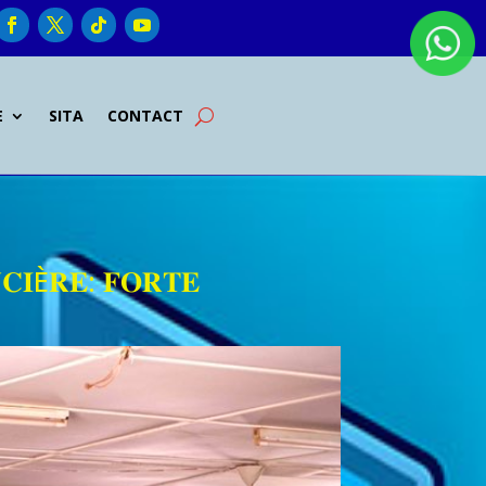
E
SITA
CONTACT
𝐂𝐈È𝐑𝐄: 𝐅𝐎𝐑𝐓𝐄