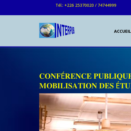
Tél.: +226 25370020 / 74744999
ACCUEI
𝐂𝐎𝐍𝐅É𝐑𝐄𝐍𝐂𝐄 𝐏𝐔𝐁𝐋𝐈𝐐𝐔𝐄
𝐌𝐎𝐁𝐈𝐋𝐈𝐒𝐀𝐓𝐈𝐎𝐍 𝐃𝐄𝐒 É𝐓𝐔