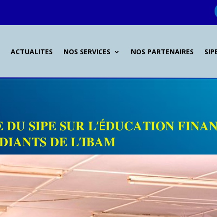
L
ACTUALITES
NOS SERVICES
NOS PARTENAIRES
SIP
 𝐃𝐔 𝐒𝐈𝐏𝐄 𝐒𝐔𝐑 𝐋’É𝐃𝐔𝐂𝐀𝐓𝐈𝐎𝐍 𝐅𝐈𝐍𝐀
𝐃𝐈𝐀𝐍𝐓𝐒 𝐃𝐄 𝐋’𝐈𝐁𝐀𝐌