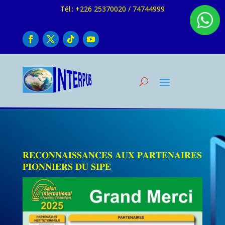
Tél.: +226 25370020 / 74744999
𝐑𝐄𝐂𝐎𝐍𝐍𝐀𝐈𝐒𝐒𝐀𝐍𝐂𝐄𝐒 𝐀𝐔𝐗 𝐏𝐀𝐑𝐓𝐄𝐍𝐀𝐈𝐑𝐄𝐒
𝐏𝐈𝐎𝐍𝐍𝐈𝐄𝐑𝐒 𝐃𝐔 𝐒𝐈𝐏𝐄