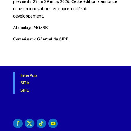
𝐩𝐫é𝐯𝐮𝐞 𝐝𝐮 27 𝐚𝐮 29 𝐦𝐚𝐫𝐬 2026. Cette édition s’annonce
riche en innovations et opportunités de
développement.
𝐀𝐛𝐝𝐨𝐮𝐥𝐚𝐲𝐞 𝐌𝐎𝐒𝐒𝐄
𝐂𝐨𝐦𝐦𝐢𝐬𝐬𝐚𝐢𝐫𝐞 𝐆é𝐧é𝐫𝐚𝐥 𝐝𝐮 𝐒𝐈𝐏𝐄
InterPub
SITA
SIPE